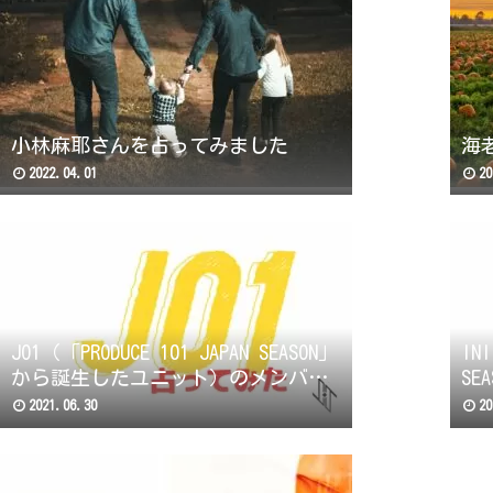
小林麻耶さんを占ってみました
海
2022.04.01
20
JO1（「PRODUCE 101 JAPAN SEASON」
IN
から誕生したユニット）のメンバー
S
で2021年運気が良いTOP3を勝手に占
勝
2021.06.30
20
ってみました。