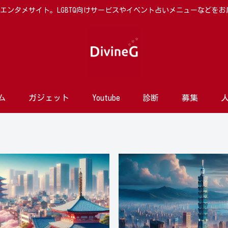
向けエンタメサイト。LGBTQ向けサービスやイベント占いメニューなどを
ム
ガジェット
Youtube
診断
募集