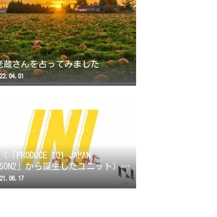
老蔵さんを占ってみました
22.04.01
I（「PRODUCE 101 JAPAN
EASON2」から誕生したユニット）を
手に占ってみました。
21.06.17