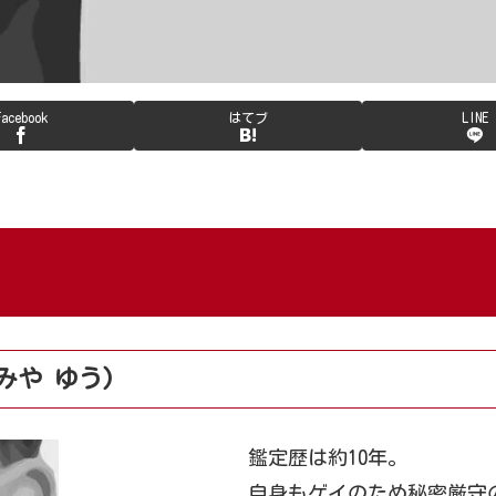
Facebook
はてブ
LINE
みや ゆう)
鑑定歴は約10年。
自身もゲイのため秘密厳守