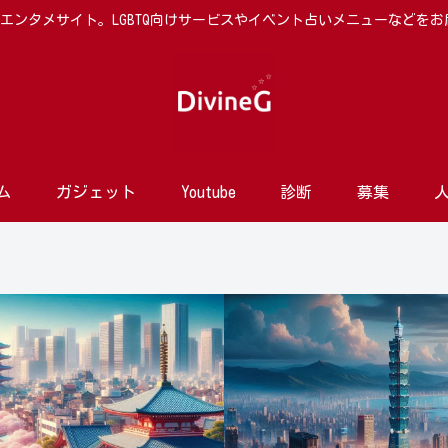
向けエンタメサイト。LGBTQ向けサービスやイベント占いメニューなどを
ム
ガジェット
Youtube
診断
募集