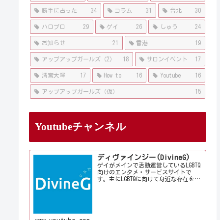
勝手に占った
34
コラム
31
台北
30
ハロプロ
29
ゲイ
26
しゅう
24
お知らせ
21
香港
19
アップアップガールズ（2）
18
サロンイベント
17
清宮大暉
17
How to
16
Youtube
16
アップアップガールズ（仮）
15
Youtubeチャンネル
ディヴァインジー(DivineG)
ゲイがメインで活動運営しているLGBTQ
向けのエンタメ・サービスサイトで
す。主にLGBTQに向けて身近な存在を意
識して情報やサービス、イベントをお
届けしております。当事者コラムも公
開♪ゲイ向けイベントの企画、LGBTQ当
事者コラム寄稿など募...