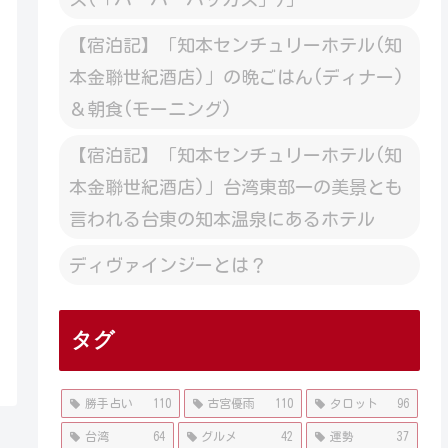
【宿泊記】「知本センチュリーホテル(知
本金聯世紀酒店)」の晩ごはん(ディナー)
＆朝食(モーニング)
【宿泊記】「知本センチュリーホテル(知
本金聯世紀酒店)」台湾東部一の美景とも
言われる台東の知本温泉にあるホテル
ディヴァインジーとは？
タグ
勝手占い
110
古宮優雨
110
タロット
96
台湾
64
グルメ
42
運勢
37