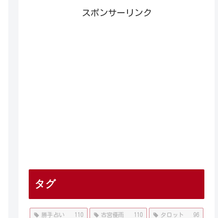
スポンサーリンク
タグ
勝手占い
110
古宮優雨
110
タロット
96