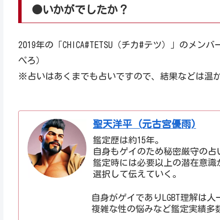
●いかがでしたか？
2019年の「CHICA#TETSU（チカ#テツ）」
ぺろ）
※占いはあくまでも占いですので、結果などは温
聖天洋平 (元古宮優雨)
鑑定歴は約15年。
自身もゲイのため秘密厳守の占
鑑定時には必要以上の潜在意識
選択して伝えていく。
自身がゲイでありLGBT理解は人
複雑な性の悩みなど鑑定実績多