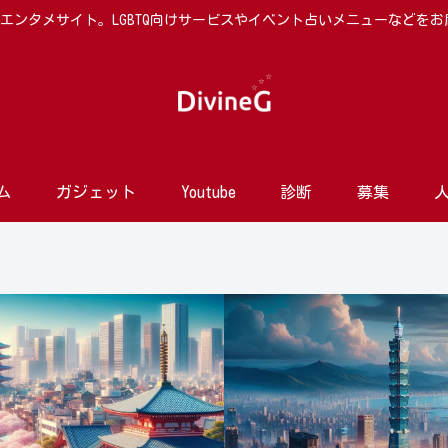
向けエンタメサイト。LGBTQ向けサービスやイベント占いメニューなどを
ム
ガジェット
Youtube
診断
募集