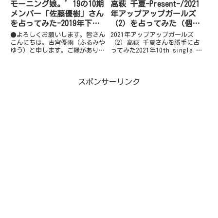
モーニング娘。’19の10期
高萩 千夏-Present-/2021
メンバー「佐藤優樹」さん
年アップアップガールズ
を占ってみた-2019年下半
（2）を占ってみた（個
期編
別）
●よろしくお願いします。皆さん
2021年アップアップガールズ
こんにちは。古宮優雨（ふるみや
（2）高萩 千夏さんを勝手に占
ゆう）と申します。ご縁がありま
ってみた2021年10th single で
して執筆させていただいておりま
新しいCDリリース様式へのチャ
す。どうか皆様おつきあいいただ
レンジ企画もしているアップアッ
ければ幸いでございます。●テー
プガールズ（2）メンバーは…高
スポンサーリンク
マは…『勝手に占っちゃいまし
萩 千夏吉川 茉優鍛治島 彩中川
た。（テヘペロ）』です。好きな
千尋佐々木 ...
ふ...