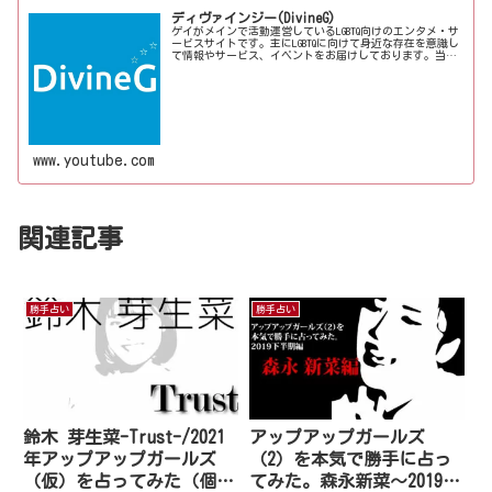
ディヴァインジー(DivineG)
ゲイがメインで活動運営しているLGBTQ向けのエンタメ・サ
ービスサイトです。主にLGBTQに向けて身近な存在を意識し
て情報やサービス、イベントをお届けしております。当事
者コラムも公開♪ゲイ向けイベントの企画、LGBTQ当事者コ
ラム寄稿など募...
www.youtube.com
関連記事
勝手占い
勝手占い
鈴木 芽生菜-Trust-/2021
アップアップガールズ
年アップアップガールズ
（2）を本気で勝手に占っ
（仮）を占ってみた（個
てみた。森永新菜～2019下