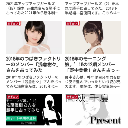
別）
半期編～
2021年アップアップガールズ
アップアップガールズ（2）を本
（仮）鈴木 芽生菜さんを勝手に
気で勝手に占ってみた。2019下
占ってみた2021年から新体制の8
半期編古宮優雨です。こちらは私
名でスタートしたアップアップガ
の要望でコンテンツ化させて頂き
ールズ（仮）メンバーは…関根梓
ました！！その名も「アップアッ
勝手占い
勝手占い
古谷柚里花鈴木芽生菜工藤菫鈴木
プガールズ（2）を本気で勝手に
あゆ小山星流青柳佑芽住田悠華と
占ってみた。2019下半期編」
なっています。敬称略させて...
2019年8月13日リリース...
2018年のつばきファクトリ
2018年のモーニング
ーのメンバー「浅倉樹々」
娘。’18の12期メンバー
さんを占ってみた
「野中美希」さんを占って
みた
2018年のつばきファクトリーの
野中さんは、昨年は自分の力を信
メンバー「浅倉樹々」さんを占っ
じ突き進んでいったという姿が見
てみた浅倉さんは、2015年に結
えます。現在は、少し突き進みす
成し、2017年の2月にメジャーデ
ぎていることに気づきつつありま
ビューをした、つばきファクトリ
す。空回りが多くなっているんじ
勝手占い
勝手占い
ーのメンバーです。去年メジャー
ゃないかと自分自身と周りのメン
デビューをした際、自分のポテン
バーを比べてしまうことが多くな
シャルに悩む浅倉さんの...
ってしまいます。特に2018年...