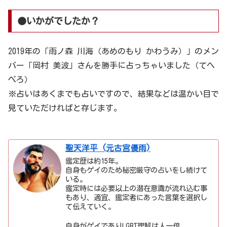
●いかがでしたか？
2019年の「雨ノ森 川海（あめのもり かわうみ）」のメン
バー「岡村 美波」さんを勝手に占っちゃいました（てへ
ぺろ）
※占いはあくまでも占いですので、結果などは温かい目で
見ていただければと存じます。
聖天洋平 (元古宮優雨)
鑑定歴は約15年。
自身もゲイのため秘密厳守の占いをし続けて
いる。
鑑定時には必要以上の潜在意識が流れ込む事
もあり、適宜、鑑定者にあった言葉を選択し
て伝えていく。
自身がゲイでありLGBT理解は人一倍。