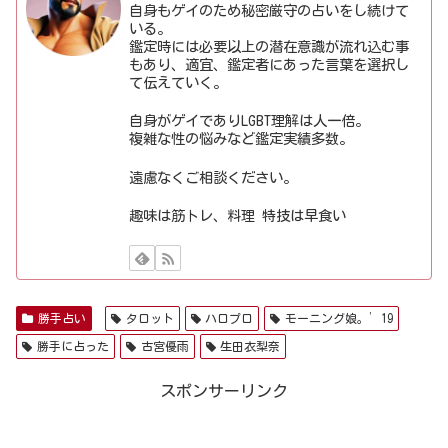
自身もゲイのため秘密厳守の占いをし続けて
いる。
鑑定時には必要以上の潜在意識が流れ込む事
もあり、適宜、鑑定者にあった言葉を選択し
て伝えていく。
自身がゲイでありLGBT理解は人一倍。
複雑な性の悩みなど鑑定実績多数。
遠慮なくご相談ください。
趣味は筋トレ、料理 特技は早食い
勝手占い
タロット
ハロプロ
モーニング娘。’19
勝手に占った
古宮優雨
生田衣梨奈
スポンサーリンク