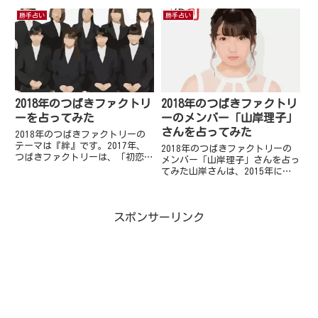
にモーニング娘。'18内での立ち
メンバーとして加入しました。当
位置が不安定だからです。一見最
初は、段原さん自身別のユニット
勝手占い
勝手占い
年少キャラを維持できているので
に入りたいという気持ちが強かっ
安泰かと思いきや、もともと羽賀
たように伺えます。現在は、
さんは甘えん坊な性格であった
Juice...
り...
2018年のつばきファクトリ
2018年のつばきファクトリ
ーを占ってみた
ーのメンバー「山岸理子」
さんを占ってみた
2018年のつばきファクトリーの
テーマは『絆』です。2017年、
2018年のつばきファクトリーの
つばきファクトリーは、「初恋サ
メンバー「山岸理子」さんを占っ
ンライズ/Just Try!/うるわしの
てみた山岸さんは、2015年に結
カメリア」でメジャーデビューを
成2017年の2月にメジャーデビュ
果たしました。2年目を迎えるつ
ーをした、つばきファクトリーの
ばきファクトリーには少々試練が
リーダーです。去年メジャーデビ
待ち受けていそう...
スポンサーリンク
ューをし、明るい未来を夢見て頑
張って来た山岸さん。そ...