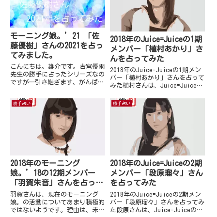
モーニング娘。’21 「佐
2018年のJuice=Juiceの1期
藤優樹」さんの2021を占っ
メンバー「植村あかり」さ
てみました。
んを占ってみた
こんにちは。雄介です。古宮優雨
2018年のJuice=Juiceの1期メン
先生の勝手に占ったシリーズなの
バー「植村あかり」さんを占って
ですが…引き継ぎます、がんばり
みた植村さんは、Juice=Juiceの
ます宣言をしてからだいぶ経って
新メンバー加入にいい印象を持っ
しまい、最近はアンジュルムの
ていなかったようです。今では新
勝手占い
勝手占い
「上國料萌衣」さんを占いまし
メンバーの性格や頑張る姿を目の
た。一応古宮先生の勝手に占った
当たりにし感化され、誰より新メ
の雰囲気が好きって方もいると思
ンバー...
いま...
2018年のモーニング
2018年のJuice=Juiceの2期
娘。’18の12期メンバー
メンバー「段原瑠々」さん
「羽賀朱音」さんを占って
を占ってみた
みた
羽賀さんは、現在のモーニング
2018年のJuice=Juiceの2期メン
娘。の活動についてあまり積極的
バー「段原瑠々」さんを占ってみ
ではないようです。理由は、未だ
た段原さんは、Juice=Juiceの新