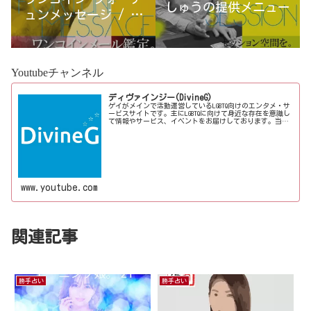
しゅうの提供メニュー
ュンメッセージ / 古
宮優雨
Youtubeチャンネル
ディヴァインジー(DivineG)
ゲイがメインで活動運営しているLGBTQ向けのエンタメ・サ
ービスサイトです。主にLGBTQに向けて身近な存在を意識し
て情報やサービス、イベントをお届けしております。当事
者コラムも公開♪ゲイ向けイベントの企画、LGBTQ当事者コ
ラム寄稿など募...
www.youtube.com
関連記事
勝手占い
勝手占い