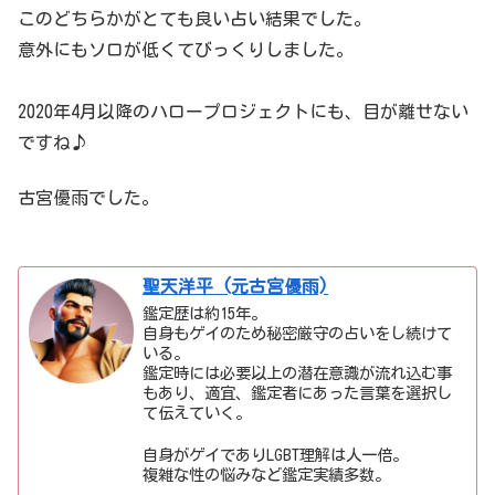
このどちらかがとても良い占い結果でした。
意外にもソロが低くてびっくりしました。
2020年4月以降のハロープロジェクトにも、目が離せない
ですね♪
古宮優雨でした。
聖天洋平 (元古宮優雨)
鑑定歴は約15年。
自身もゲイのため秘密厳守の占いをし続けて
いる。
鑑定時には必要以上の潜在意識が流れ込む事
もあり、適宜、鑑定者にあった言葉を選択し
て伝えていく。
自身がゲイでありLGBT理解は人一倍。
複雑な性の悩みなど鑑定実績多数。