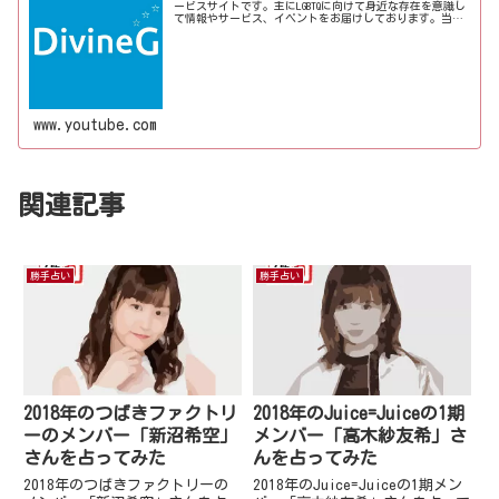
ービスサイトです。主にLGBTQに向けて身近な存在を意識し
て情報やサービス、イベントをお届けしております。当事
者コラムも公開♪ゲイ向けイベントの企画、LGBTQ当事者コ
ラム寄稿など募...
www.youtube.com
関連記事
勝手占い
勝手占い
2018年のつばきファクトリ
2018年のJuice=Juiceの1期
ーのメンバー「新沼希空」
メンバー「高木紗友希」さ
さんを占ってみた
んを占ってみた
2018年のつばきファクトリーの
2018年のJuice=Juiceの1期メン