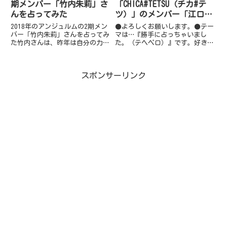
期メンバー「竹内朱莉」さ
「CHICA#TETSU（チカ#テ
んを占ってみた
ツ）」のメンバー「江口
紗耶」さんを占ってみた
2018年のアンジュルムの2期メン
●よろしくお願いします。●テー
バー「竹内朱莉」さんを占ってみ
マは…『勝手に占っちゃいまし
た竹内さんは、昨年は自分の力を
た。（テヘペロ）』です。好きな
思うように発揮できず悩んでいた
ふうに自由に書いて良いと言われ
姿が伺えます。現在もその気持ち
ましたので、連載するにあたりま
を引きずっているようで引き続き
して、私勝手に占っちゃいまし
スポンサーリンク
悩んでいる姿が見えます。竹内さ
た。(*^^*)●今回は2019年の
ん自身はその事をひた隠しに...
「CHICA#TETSU（チ...