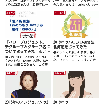
メンバー「新沼希空」さんを占っ
バー「高木紗友希」さんを占って
てみた新沼さんは、2015年に結
みた高木さんは、Juice=Juiceと
成し、2017年の2月にメジャーデ
して初めての新メンバー加入した
ビューをした、つばきファクトリ
際に、その理由を自分なりに深く
勝手占い
勝手占い
ーのメンバーです。去年メジャー
追求しました。今までの
デビューをした際、思い描く自分
Juice=Juiceではダメだったのか
になれずに嫌気をさして...
など...
「ハロープロジェクト」
2019年のハロプロ研修生
新グループ＆グループ名に
北海道を占ってみた
ついて占ってみた：雨ノ森
●よろしくお願いします。●テー
川海（あめのもり かわう
マは…『勝手に占っちゃいまし
雨ノ森 川海（あめのもり かわ
た。（テヘペロ）』です。好きな
み）編
うみ／略称：RFRO）高瀬くるみ
ふうに自由に書いて良いと言われ
さん、前田こころさん、山﨑夢羽
ましたので、連載するにあたりま
さん、岡村美波さん、清野桃々姫
して、私勝手に占っちゃいまし
さんさんの新グループ名は「雨ノ
勝手占い
勝手占い
た。(*^^*)●今回は2019年のハ
森 川海（あめのもり かわうみ
ロプロ研修生 北海道を占っ...
／略称：RFRO）」となりまし
た。早速ですが、このグルー
プ...
2018年のアンジュルムの2
2019年の