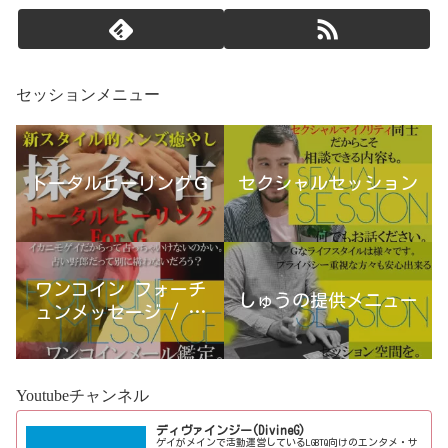
セッションメニュー
トータルヒーリングＧ
セクシャルセッション
ワンコイン フォーチ
しゅうの提供メニュー
ュンメッセージ / 古
宮優雨
Youtubeチャンネル
ディヴァインジー(DivineG)
ゲイがメインで活動運営しているLGBTQ向けのエンタメ・サ