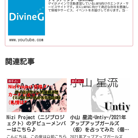
ゲイがメインで活動運営しているLGBTQ向けのエンタメ・サ
ービスサイトです。主にLGBTQに向けて身近な存在を意識し
て情報やサービス、イベントをお届けしております。当事
者コラムも公開♪ゲイ向けイベントの企画、LGBTQ当事者コ
ラム寄稿など募...
www.youtube.com
関連記事
勝手占い
勝手占い
Nizi Project（ニジプロジ
小山 星流-Untiy-/2021年
ェクト）のデビューメンバ
アップアップガールズ
ーはこちら♪
（仮）を占ってみた（個
別）
こんにちは、この度は以前こちら
2021年アップアップガールズ