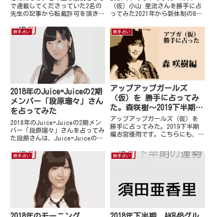
で連載してくださっていた2名の
（仮）小山 星流さんを勝手に占
先生の記事から転載許可を頂き、
ってみた2021年から新体制の8名
ゲイ占い的「Nizi Project（ニ
でスタートしたアップアップガー
ジプロジェクト）のデビューメン
ルズ（仮）メンバーは…関根梓古
勝手占い
勝手占い
バーはこちら♪」をお伝えしま
谷柚里花鈴木芽生菜工藤菫鈴木あ
す。ただお二人の合格者を合わせ
ゆ小山星流青柳佑芽住田悠華とな
ただけですが…メンバー...
っています。敬称略させてい...
アップアップガールズ
2018年のJuice=Juiceの2期
（仮）を 勝手に占ってみ
メンバー「段原瑠々」さん
た。森咲樹～2019下半期編
を占ってみた
～
アップアップガールズ（仮）を
2018年のJuice=Juiceの2期メン
勝手に占ってみた。2019下半期
バー「段原瑠々」さんを占ってみ
編古宮優雨です。こちらにも、専
た段原さんは、Juice=Juiceの新
用の勝手に占ってみたコンテンツ
メンバーとして加入しました。当
がほしいと要望を受け…久しぶり
初は、段原さん自身別のユニット
勝手占い
勝手占い
にハロープロジェクト以外のアイ
に入りたいという気持ちが強かっ
ドルを占ってみました。アップア
たように伺えます。現在は、
ップガールズ（仮）さんを占
Juice...
っ...
2018年のモーニング
2018年下半期 AKB48グル