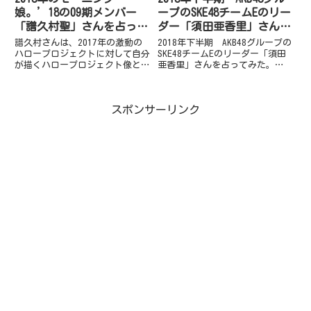
娘。’18の09期メンバー
ープのSKE48チームEのリー
「譜久村聖」さんを占って
ダー「須田亜香里」さんを
みた
占ってみた。
譜久村さんは、2017年の激動の
2018年下半期 AKB48グループの
ハロープロジェクトに対して自分
SKE48チームEのリーダー「須田
が描くハロープロジェクト像との
亜香里」さんを占ってみた。
ずれにネガティブに考えていた点
2018年下半期 AKB48グループの
があったようです。現在は激動の
SKE48チームEのリーダー「須田
変化も受け入れ自分なりに消化す
亜香里」さんを占ってみた。皆さ
スポンサーリンク
ることができ、いつもどおりのゆ
ん、こんにちは、古宮優雨です。
とりを持っている姿が見えま
今回は、ハ...
す...