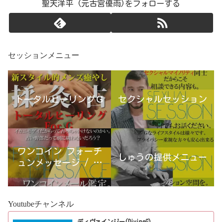
聖天洋平 (元古宮優雨)をフォローする
セッションメニュー
トータルヒーリングＧ
セクシャルセッション
ワンコイン フォーチ
しゅうの提供メニュー
ュンメッセージ / 古
宮優雨
Youtubeチャンネル
ディヴァインジー(DivineG)