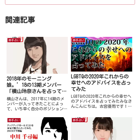
関連記事
勝手占い
勝手占い
LGBTQの2020年これからの
2018年のモーニング
幸せへのアドバイスを占っ
娘。’18の13期メンバー
てみた
「横山玲奈さんを占ってみ
LGBTQの2020年これからの幸せへ
た
横山さんは、2017年に14期のメ
のアドバイスを占ってみたみなさ
ンバーが入ってきたことによっ
んこんにちは。古宮優雨です！！
て、いち早く自分のポジションを
雄介さんから、お声がけ頂き、東
理解し変更をした努力が伺えま
京レインボープライド2020オン
す。その際には、横山さんも加賀
勝手占い
勝手占い
ライン『#おうちでプライド』賛
さんと同様予期せぬ後輩の加入だ
同企画として、「LGBTQの2020年
ったため急転換で自分のキャラや
これからの幸...
ポジションを考え直した姿が伺
え...