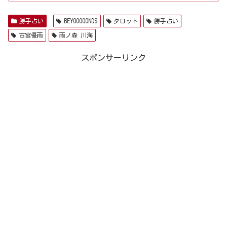
勝手占い
BEYOOOOONDS
タロット
勝手占い
古宮優雨
雨ノ森 川海
スポンサーリンク