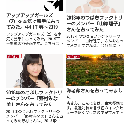
アップアップガールズ
2018年のつばきファクトリ
（2）を本気で勝手に占っ
ーのメンバー「山岸理子」
てみた。中川千尋～2019下
さんを占ってみた
半期編～
アップアップガールズ（2）を本
2018年のつばきファクトリーの
気で勝手に占ってみた。2019下
メンバー「山岸理子」さんを占っ
半期編古宮優雨です。こちらは私
てみた山岸さんは、2015年に結
の要望でコンテンツ化させて頂き
成2017年の2月にメジャーデビュ
ました！！その名も「アップアッ
ーをした、つばきファクトリーの
勝手占い
勝手占い
プガールズ（2）を本気で勝手に
リーダーです。去年メジャーデビ
占ってみた。2019下半期編」
ューをし、明るい未来を夢見て頑
2019年8月13日リリース...
張って来た山岸さん。そ...
海老蔵さんを占ってみまし
2018年のこぶしファクトリ
た
ーのメンバー「野村みな
皆さん、こんにちは、古宮優雨で
美」さんを占ってみた
す。最近対談を言う名のインタビ
2018年のこぶしファクトリーの
ューを軽く受けたので見てみてく
メンバー「野村みな美」さんを占
ださいそして、今回は「海老蔵」
ってみた野村さんは、2018年は
さんを占ってみたいと思います。
メンバーが5人となったこぶしフ
同時で「小林麻耶」さんも占って
ァクトリーのメンバーとして活動