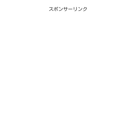
みました。海老蔵さんはっきり言
しています。2018年のスタート
って現状が欲求不満な状態。ま
スポンサーリンク
時期には、気持ちが切り替わって
わ...
おりキラキラした姿で頑張...