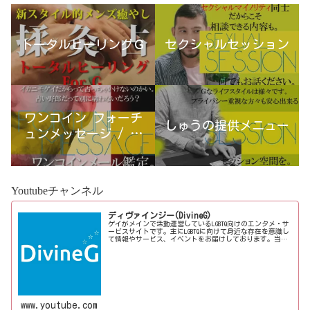
トータルヒーリングＧ
セクシャルセッション
ワンコイン フォーチ
しゅうの提供メニュー
ュンメッセージ / 古
宮優雨
Youtubeチャンネル
ディヴァインジー(DivineG)
ゲイがメインで活動運営しているLGBTQ向けのエンタメ・サ
ービスサイトです。主にLGBTQに向けて身近な存在を意識し
て情報やサービス、イベントをお届けしております。当事
者コラムも公開♪ゲイ向けイベントの企画、LGBTQ当事者コ
ラム寄稿など募...
www.youtube.com