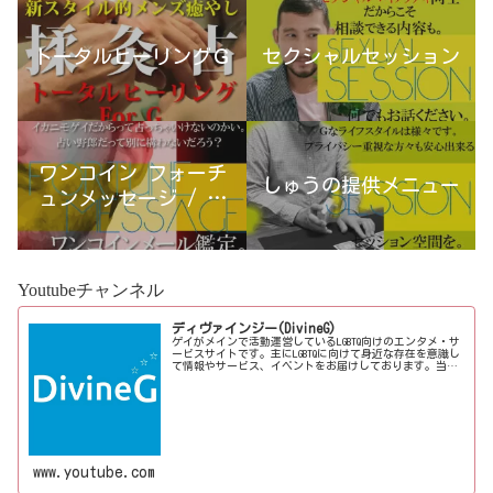
トータルヒーリングＧ
セクシャルセッション
ワンコイン フォーチ
しゅうの提供メニュー
ュンメッセージ / 古
宮優雨
Youtubeチャンネル
ディヴァインジー(DivineG)
ゲイがメインで活動運営しているLGBTQ向けのエンタメ・サ
ービスサイトです。主にLGBTQに向けて身近な存在を意識し
て情報やサービス、イベントをお届けしております。当事
者コラムも公開♪ゲイ向けイベントの企画、LGBTQ当事者コ
ラム寄稿など募...
www.youtube.com