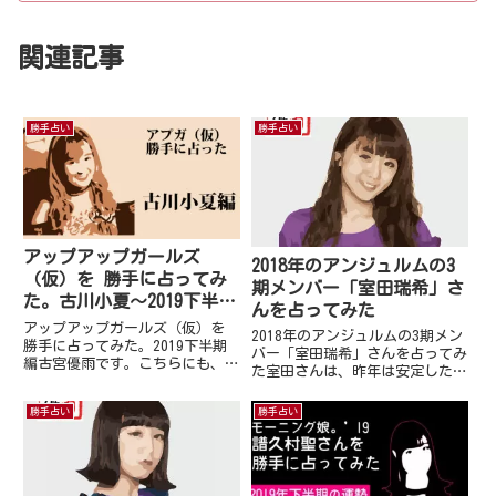
関連記事
勝手占い
勝手占い
アップアップガールズ
2018年のアンジュルムの3
（仮）を 勝手に占ってみ
期メンバー「室田瑞希」さ
た。古川小夏～2019下半期
んを占ってみた
編～
アップアップガールズ（仮）を
2018年のアンジュルムの3期メン
勝手に占ってみた。2019下半期
バー「室田瑞希」さんを占ってみ
編古宮優雨です。こちらにも、専
た室田さんは、昨年は安定した活
用の勝手に占ってみたコンテンツ
動ができた1年と言えるでしょ
がほしいと要望を受け…久しぶり
う。現在もその安定した活動に甘
勝手占い
勝手占い
にハロープロジェクト以外のアイ
んじる事無く自分を磨き成長させ
ドルを占ってみました。アップア
ていこうと言う気持ちがいっぱい
ップガールズ（仮）さんを占
です。2017年に関係が悪か...
っ...