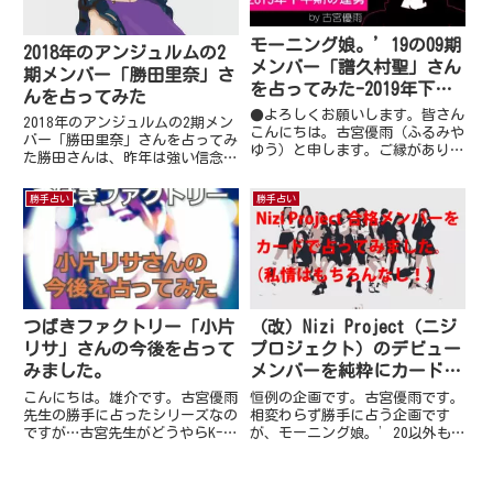
モーニング娘。’19の09期
2018年のアンジュルムの2
メンバー「譜久村聖」さん
期メンバー「勝田里奈」さ
を占ってみた-2019年下半
んを占ってみた
期編
●よろしくお願いします。皆さん
2018年のアンジュルムの2期メン
こんにちは。古宮優雨（ふるみや
バー「勝田里奈」さんを占ってみ
ゆう）と申します。ご縁がありま
た勝田さんは、昨年は強い信念を
して執筆させていただいておりま
持ちアンジュルムの活動に取り組
す。どうか皆様おつきあいいただ
みました。そのせいか、アンジュ
勝手占い
勝手占い
ければ幸いでございます。 ●テ
ルムへ良い変化をもたらすことも
ーマは…『勝手に占っちゃいまし
でき自身も成長した事でしょう。
た。（テヘペロ）』です。好き
現在はその成果に固執してし...
な...
つばきファクトリー「小片
（改）Nizi Project（ニジ
リサ」さんの今後を占って
プロジェクト）のデビュー
みました。
メンバーを純粋にカードか
らを占ってみました。
こんにちは。雄介です。古宮優雨
恒例の企画です。古宮優雨です。
先生の勝手に占ったシリーズなの
相変わらず勝手に占う企画です
ですが…古宮先生がどうやらK-
が、モーニング娘。’20以外も
POPというか、JYPにハマってい
占いたく寄稿させていただきまし
るようでハロープロジェクトへの
た。今回は「Nizi Project（ニ
モチベーションが下がってしまっ
ジプロジェクト）のデビューメン