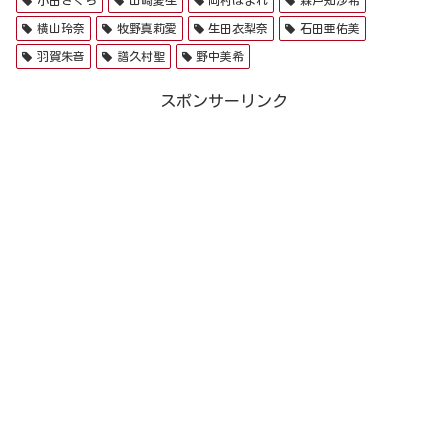
小田さくら
山﨑愛生
岡村ほまれ
森戸知沙希
横山玲奈
牧野真莉愛
生田衣梨奈
石田亜佑美
羽賀朱音
譜久村聖
野中美希
スポンサーリンク