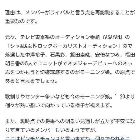
理由は、メンバーがライバルと言う点を再認識することが
重要なのです。
元々、テレビ東京系のオーディション番組『ASAYAN』の
「シャ乱Q女性ロックボーカリストオーディション」ので
落選した中澤裕子、石黒彩、飯田圭織、安倍なつみ、福田
明日香の5人でユニットができメジャーデビューへのきっ
ぷをつかもうと切磋琢磨するのがモーニング娘。の原点で
あると言えるでしょう。
歌割りやセンター争いなども今のモーニング娘。’20より
個々が熱い想いで向かっている様子が視えます。
また、現時点での将来への明るい見通しが立たず不安にな
りすぎているメンバーもいるようですが、
ここはピンチとチャンスと言いますか、個々でやれるこ