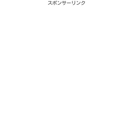
スポンサーリンク
ているそう。今回、つばきファク
バー」を占ってみました。Nizi
トリーの小片リサさん活動自...
Project（ニ...