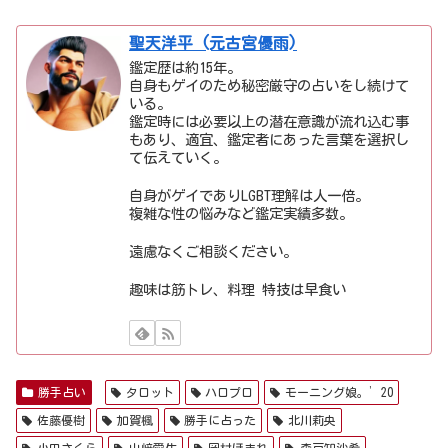
聖天洋平 (元古宮優雨)
鑑定歴は約15年。
自身もゲイのため秘密厳守の占いをし続けて
いる。
鑑定時には必要以上の潜在意識が流れ込む事
もあり、適宜、鑑定者にあった言葉を選択し
て伝えていく。
自身がゲイでありLGBT理解は人一倍。
複雑な性の悩みなど鑑定実績多数。
遠慮なくご相談ください。
趣味は筋トレ、料理 特技は早食い
勝手占い
タロット
ハロプロ
モーニング娘。’20
佐藤優樹
加賀楓
勝手に占った
北川莉央