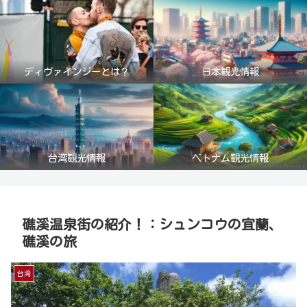
ディヴァインジーとは？
日本観光情報
台湾観光情報
ベトナム観光情報
礁溪温泉街の紹介！：シュンコウの宜蘭、
礁溪の旅
台湾