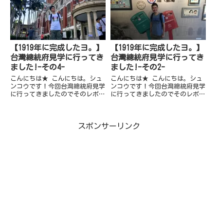
念頭にお付き合いください！ ア
（台北轉運站）から葛瑪蘭客運と
クセス233新北市烏來區烏來里瀑
いう会社の高速バスに乗るのが
布...
オ...
【1919年に完成したヨ。】
【1919年に完成したヨ。】
台灣總統府見学に行ってき
台灣總統府見学に行ってき
ました!-その4-
ました!-その2-
こんにちは★ こんにちは。シュ
こんにちは★ こんにちは。シュ
ンコウです！今回台灣總統府見学
ンコウです！今回台灣總統府見学
に行ってきましたのでそのレポー
に行ってきましたのでそのレポー
トをさせて頂きます 。 アクセ
トをさせて頂きます 。 ◆台灣
ス台北市中正区重慶南路1段122
總統府見学に行ってきました!-そ
号 台灣總統府について 総統府
の2- アクセス台北市中正区重慶
スポンサーリンク
は日本統治時代に建てられた総督
南路1段122号総統府は日本統治
府の建物を使用しています。...
時代に建てられた総督府...