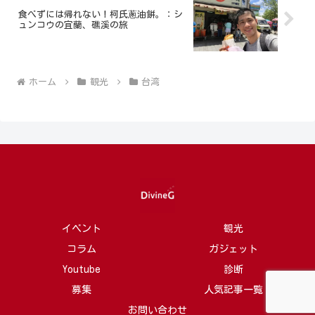
食べずには帰れない！柯氏蔥油餅。：シ
ュンコウの宜蘭、礁溪の旅
ホーム
観光
台湾
イベント
観光
コラム
ガジェット
Youtube
診断
募集
人気記事一覧
お問い合わせ