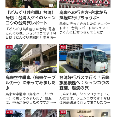
『どんぐり共和国』台湾1
烏來への行き方-台北から
号店：台湾人ゲイのシュン
気軽に行けちゃうよ-
コウの台湾旅レポート
烏來に行ってきましたのでレポー
トを！ 台湾レポートはシュンコ
『どんぐり共和国』の台湾1号店
ウくんに任せっきりでしたが…な
こんにちは。シュンコウです！今
るだけいろいろ自分も書いていく
日は『どんぐり共和国』の台湾1
ようにします！日本人目線で書い
号店を紹介します。信義エリアの
ているというのを念頭にお付き合
「ATT 4 FUN」の地下一階にどん
台湾
台湾
いください！ アクセス台湾新北
ぐり共和国が出来ていました。お
市烏来区 烏來への行き方：自
店の入り口では大きなトトロが展
分...
示されています。猫バス...
烏來空中纜車（烏來ケーブ
台湾好行バスで行く！五峰
ルカー）に乗ってみました
旗風景區へ：シュンコウの
♪
宜蘭、礁溪の旅
烏來空中纜車（烏來ケーブルカ
こんにちは。シュンコウです！こ
ー）に乗ってみました♪ 最近
んにちは。シュンコウです！今日
は、香港が多かったのですが…台
は宜蘭礁溪に行ってきましたので
湾観光情報もなるだけいろいろ自
そのレポートをさせて頂きます！
分も書いていくようにします！日
台北から礁溪へ行くには、台北駅
台湾
台湾
本人目線で書いているというのを
の北側にある台北バスターミナル