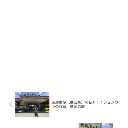
礁溪車站（礁渓駅）の紹介！：シュンコ
ウの宜蘭、礁溪の旅