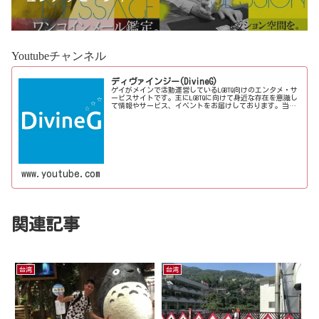
宮優雨
Youtubeチャンネル
ディヴァインジー(DivineG)
ゲイがメインで活動運営しているLGBTQ向けのエンタメ・サ
ービスサイトです。主にLGBTQに向けて身近な存在を意識し
て情報やサービス、イベントをお届けしております。当事
者コラムも公開♪ゲイ向けイベントの企画、LGBTQ当事者コ
ラム寄稿など募...
www.youtube.com
関連記事
台湾
台湾