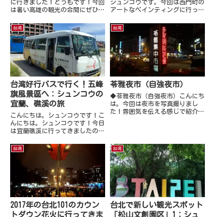
に行きました！どうもです！今回
シュンコウです。今回は西門町の
は暑い高雄の観光の合間にぜひ、
アートなペインティングに行って
ぜひ足を運んでいただきたいかき
きました♪アクセスギャラリーい
氷屋さんをご紹介♪最寄り駅は、
かがですか？素敵なアートですよ
台湾
台湾
MRT橘線「鹽埕埔駅（塩テイ埔
ね。また、台湾のどこかに行った
駅）(O2)です。MRT橘線「鹽埕埔
ら紹介します！
駅（塩テイ埔駅）(O2)...
台湾好行バスで行く！五峰
苓雅夜市（自強夜市）
旗風景區へ：シュンコウの
◆苓雅夜市（自強夜市）こんにち
宜蘭、礁溪の旅
は。今回は夜市を写真撮りまし
た！雰囲気を伝える感じで紹介は
こんにちは。シュンコウです！こ
最低限にしております♪今回は高
んにちは。シュンコウです！今日
雄の苓雅夜市（自強夜市）を紹介
は宜蘭礁溪に行ってきましたので
致します♪♪アクセス台湾 高雄
そのレポートをさせて頂きます！
市 苓雅区◆苓雅夜市（自強夜
台北から礁溪へ行くには、台北駅
台湾
台湾
市）営業時間は17:00-1:00...
の北側にある台北バスターミナル
（台北轉運站）から葛瑪蘭客運と
いう会社の高速バスに乗るのが
オ...
2017年の台北101のカウン
台北で新しい観光スポット
トダウン花火に行ってきま
「松山文創園区」1：シュ