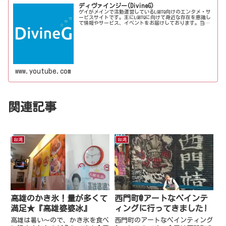
ディヴァインジー(DivineG)
ゲイがメインで活動運営しているLGBTQ向けのエンタメ・サ
ービスサイトです。主にLGBTQに向けて身近な存在を意識し
て情報やサービス、イベントをお届けしております。当事
者コラムも公開♪ゲイ向けイベントの企画、LGBTQ当事者コ
ラム寄稿など募...
www.youtube.com
関連記事
台湾
台湾
高雄のかき氷！量が多くて
西門町@アートなペインテ
満足★『高雄婆婆冰』
ィングに行ってきました!
高雄は暑い～ので、かき氷を食べ
西門町のアートなペインティング