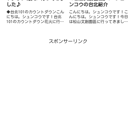
した♪
ンコウの台北紹介
◆台北101のカウントダウンこん
こんにちは。シュンコウです！こ
にちは。シュンコウです！台北
んにちは。シュンコウです！今日
101のカウントダウン花火に行っ
は松山文創園區に行ってきました
てきましたのでそのレポートをさ
のでそのレポートをさせて頂きま
せて頂きます！アクセス台北市信
す！台北でも新しい観光スポット
義路五段7號◆今年もやってきま
「松山文創園区」の運営開始は
スポンサーリンク
した。今年もやってきました。台
2011年のこと。オススメの最寄
湾の「台北101カウントダウ...
り駅は「市政府駅」です。警察
署...