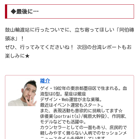
◆最後に…
鼓山輪渡站に行ったついでに、立ち寄ってほしい「阿伯磚
頭冰」！
ぜひ、行ってみてくださいね！ 次回の台湾レポートもお
楽しみに★
雄介
ゲイ・1982年の東京都墨田区で生まれる。血
液型はO型。星座は蠍座
デザイン・Web運営が主な業種。
最近はイベント運営もスタート。
また、表現活動も意欲的に挑戦してます☆
俳優業(portrait(s)/梶原大幹役)、作詞家、
モデルなどでも活躍中。
カウンセラーとしての一面もあり、庶民的で
親しみやすく飾らない人柄でのセッションメ
ニュースタイルを提供しています。