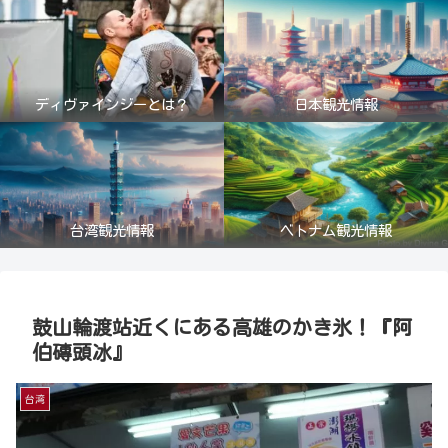
ディヴァインジーとは？
日本観光情報
台湾観光情報
ベトナム観光情報
鼓山輪渡站近くにある高雄のかき氷！『阿
伯磚頭冰』
台湾