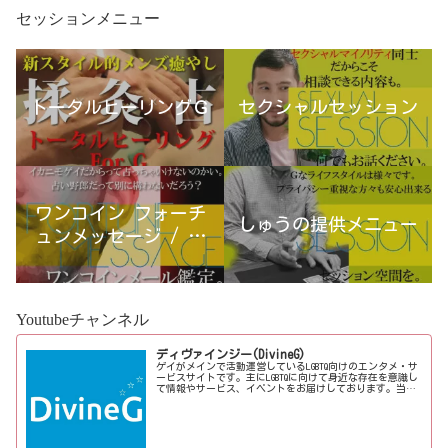
セッションメニュー
トータルヒーリングＧ
セクシャルセッション
ワンコイン フォーチ
しゅうの提供メニュー
ュンメッセージ / 古
宮優雨
Youtubeチャンネル
ディヴァインジー(DivineG)
ゲイがメインで活動運営しているLGBTQ向けのエンタメ・サ
ービスサイトです。主にLGBTQに向けて身近な存在を意識し
て情報やサービス、イベントをお届けしております。当事
者コラムも公開♪ゲイ向けイベントの企画、LGBTQ当事者コ
ラム寄稿など募...