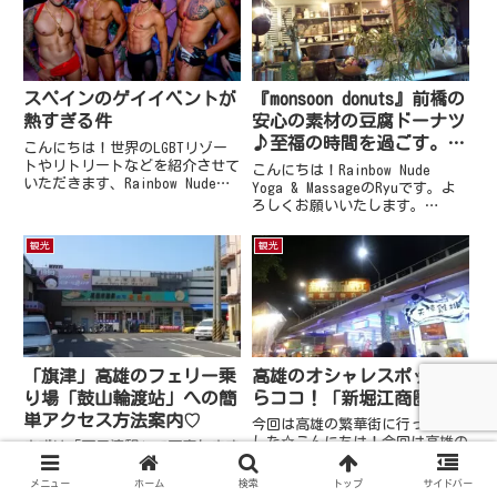
けるのでとても便利！・市営バ
湯の施設です先ずは食事です日本
ス：横浜駅東口バスターミナル４
料理と台湾料理アサリ炒め&サ
番乗...
ン...
スペインのゲイイベントが
『monsoon donuts』前橋の
熱すぎる件
安心の素材の豆腐ドーナツ
♪至福の時間を過ごす。お
こんにちは！世界のLGBTリゾー
土産にも最適！
トやリトリートなどを紹介させて
こんにちは！Rainbow Nude
いただきます、Rainbow Nude
Yoga & MassageのRyuです。よ
Yoga & MassageのRyuです。よ
ろしくお願いいたします。
ろしくお願いいたします。 スペ
monsoon donuts 公式HP 写真映
インは情熱という言葉がぴったり
えも狙える！いかがでしょうか。
観光
観光
のラテンの国。黒目黒髪の彫りが
映えです（笑）お気に入りのお
深い...
店、前橋にあるmonsoon...
「旗津」高雄のフェリー乗
高雄のオシャレスポットな
り場「鼓山輪渡站」への簡
らココ！「新堀江商圏」
単アクセス方法案内♡
今回は高雄の繁華街に行ってみま
した☆こんにちは！今回は高雄の
まずは「西子湾駅」で下車します
繁華街に行ってきました！行った
☆ 「西子湾駅」は高雄MRTの駅
日の昼間がなんと高雄で暴風雨が
です。 下車したら1番出口を目
メニュー
ホーム
検索
トップ
サイドバー
過ぎ去った後でした。でも、とっ