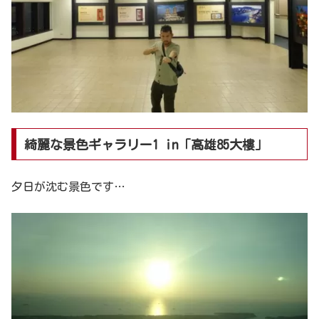
綺麗な景色ギャラリー1 in「高雄85大樓」
夕日が沈む景色です…