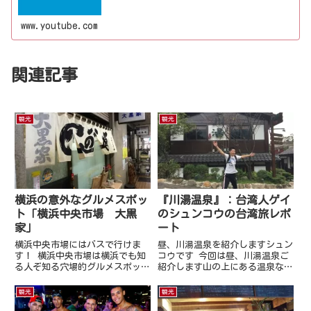
www.youtube.com
関連記事
観光
観光
横浜の意外なグルメスポッ
『川湯温泉』：台湾人ゲイ
ト「横浜中央市場 大黒
のシュンコウの台湾旅レポ
家」
ート
横浜中央市場にはバスで行けま
昼、川湯温泉を紹介しますシュン
す！ 横浜中央市場は横浜でも知
コウです 今回は昼、川湯温泉ご
る人ぞ知る穴場的グルメスポット
紹介します山の上にある温泉なの
の一つです。市場と言うだけあっ
で、周りの木々の緑が綺麗です。
て美味しい魚料理がたくさん食べ
入口看板施設の中へ川湯の看板が
観光
観光
れます。行き方もバスで1本で行
見える橋を渡ると、その奥には川