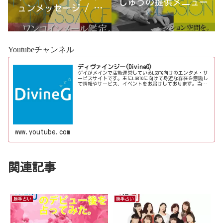
しゅうの提供メニュー
ュンメッセージ / 古
宮優雨
Youtubeチャンネル
ディヴァインジー(DivineG)
ゲイがメインで活動運営しているLGBTQ向けのエンタメ・サ
ービスサイトです。主にLGBTQに向けて身近な存在を意識し
て情報やサービス、イベントをお届けしております。当事
者コラムも公開♪ゲイ向けイベントの企画、LGBTQ当事者コ
ラム寄稿など募...
www.youtube.com
関連記事
勝手占い
勝手占い