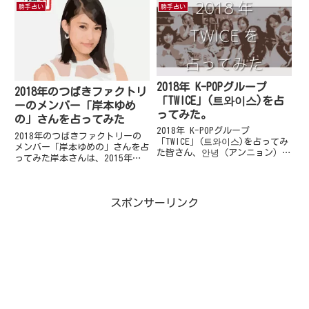
ましたので、連載するにあたりま
勝手占い
勝手占い
谷柚里花鈴木芽生菜工藤菫鈴木あ
して、私勝手に占っちゃいまし
ゆ小山星流青柳佑芽住田悠華とな
た。(*^^*)●今回は2019年の
っています。敬称略させてい...
「雨ノ森 川海（あめのもり ...
2018年 K-POPグループ
2018年のつばきファクトリ
「TWICE」(트와이스)を占
ーのメンバー「岸本ゆめ
ってみた。
の」さんを占ってみた
2018年 K-POPグループ
2018年のつばきファクトリーの
「TWICE」(트와이스)を占ってみ
メンバー「岸本ゆめの」さんを占
た皆さん、안녕（アンニョン）古
ってみた岸本さんは、2015年に
宮優雨です。今回は、再燃してい
結成し、2017年の2月にメジャー
るK-POPブームに便乗してK-POP
デビューをした、つばきファクト
グループを占ってみようという企
リーのメンバーです。去年メジャ
画をします。K-POPグループを占
スポンサーリンク
ーデビューをした際、メンバーの
うのは初めて...
雰囲気と違う自分に不安...