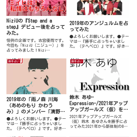
NiziUの『Step and a
2019年のアンジュルムを占
step』デビュー後を占って
ってみた
みた。
●よろしくお願いします。●テー
恒例の企画です。古宮優雨です。
マは…『勝手に占っちゃいまし
今回も「NiziU（ニジュー）」を
た。（テヘペロ）』です。好きな
占ってみました！Nizi
ふうに自由に書いて良いと言われ
Project（ニジプロジェクト）と
ましたので、連載するにあたりま
はNizi Project（ニジプロジェ
して、私勝手に占っちゃいまし
勝手占い
勝手占い
クト）は、韓国大手事務所JYPエ
た。(*^^*)●今回は2019年のア
ンターテイメントとソニーミュー
ンジュルムを占ってみました...
ジックによる...
鈴木 あゆ-
2019年の「雨ノ森 川海
Expression-/2021年アップ
（あめのもり かわう
アップガールズ（仮）を占
み）」のメンバー「清野
ってみた（個別）
2021年アップアップガールズ
桃々姫」さんを占ってみた
●よろしくお願いします。●テー
（仮）鈴木 あゆさんを勝手に占
マは…『勝手に占っちゃいまし
ってみた2021年から新体制の8名
た。（テヘペロ）』です。好きな
でスタートしたアップアップガー
ふうに自由に書いて良いと言われ
ルズ（仮）メンバーは…関根梓古