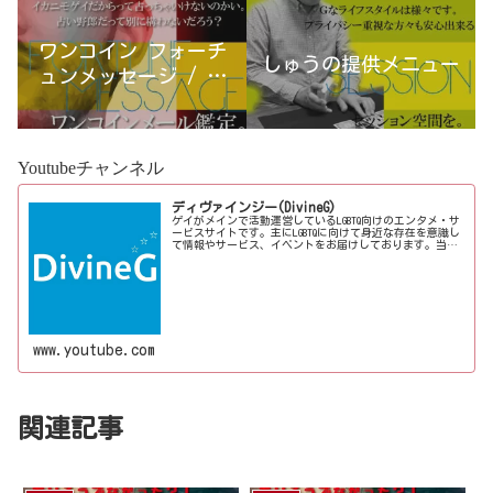
ワンコイン フォーチ
しゅうの提供メニュー
ュンメッセージ / 古
宮優雨
Youtubeチャンネル
ディヴァインジー(DivineG)
ゲイがメインで活動運営しているLGBTQ向けのエンタメ・サ
ービスサイトです。主にLGBTQに向けて身近な存在を意識し
て情報やサービス、イベントをお届けしております。当事
者コラムも公開♪ゲイ向けイベントの企画、LGBTQ当事者コ
ラム寄稿など募...
www.youtube.com
関連記事