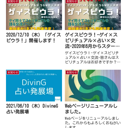
お知らせ
お知らせ
2020/12/10（木）「ゲイス
ゲイスピウラ！-ゲイ×ス
ピウラ！」開催します！
ピリチュアル×占い×交
流-2020年6月からスタート
♪
ゲイスピウラ！-ゲイ×スピリチ
ュアル×占い×交流-皆さんはス
ピリチュアルはお好きですか？そ
んな皆さんで集まって心置きなく
スピリチュアルトーク＆占いトー
お知らせ
お知らせ
クを交わし合いましょうという会
を企画しました！あんまりスピリ
チュアルの事、占いのことをま
わ...
2021/06/10（木）DivineG
Webページリニューアルし
占い発展場
ました。
Webページをリニューアルしまし
た。これからもよろしくおねがい
します。