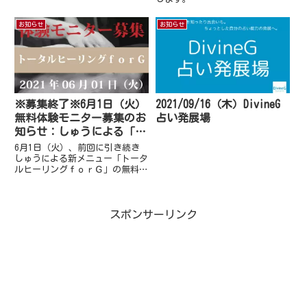
お知らせ
お知らせ
※募集終了※6月1日（火）
2021/09/16（木）DivineG
無料体験モニター募集のお
占い発展場
知らせ：しゅうによる「ト
ータルヒーリングｆｏｒ
6月1日（火）、前回に引き続き
Ｇ」
しゅうによる新メニュー「トータ
ルヒーリングｆｏｒＧ」の無料体
験モニター募集することになりま
した。以下は、「トータルヒーリ
ングｆｏｒＧ」の説明及びモニタ
スポンサーリンク
ーに関する注意事項も書いてあり
ます。最後まで必ずお読みくだ
さ...