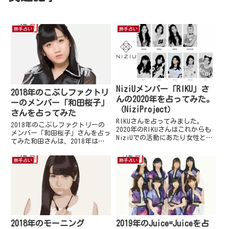
勝手占い
勝手占い
NiziUメンバー「RIKU」さ
2018年のこぶしファクトリ
んの2020年を占ってみた。
ーのメンバー「和田桜子」
（NiziProject）
さんを占ってみた
RIKUさんを占ってみました。
2018年のこぶしファクトリーの
2020年のRIKUさんはこれからも
メンバー「和田桜子」さんを占っ
NiziUでの活動にあたり女性とし
てみた和田さんは、2018年はメ
ての魅力がさらに増して新たな一
ンバーが5人となったこぶしファ
面を見いだせるでしょう。RIKU
クトリーのメンバーとして活動し
勝手占い
勝手占い
さんには自然と華があり、意識せ
ています。2018年のスタート時
ずとも眼が向いてしまうようで
期には、以前のこぶしファクトリ
す。これにはもともと...
ーを引っ張っているようで...
2018年のモーニング
2019年のJuice=Juiceを占