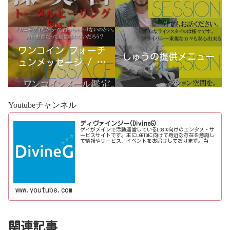
ワンコイン フォーチ
しゅうの提供メニュー
ュンメッセージ / 古
宮優雨
Youtubeチャンネル
ディヴァインジー(DivineG)
ゲイがメインで活動運営しているLGBTQ向けのエンタメ・サ
ービスサイトです。主にLGBTQに向けて身近な存在を意識し
て情報やサービス、イベントをお届けしております。当事
者コラムも公開♪ゲイ向けイベントの企画、LGBTQ当事者コ
ラム寄稿など募...
www.youtube.com
関連記事