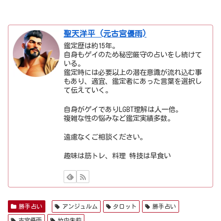
聖天洋平 (元古宮優雨)
鑑定歴は約15年。
自身もゲイのため秘密厳守の占いをし続けて
いる。
鑑定時には必要以上の潜在意識が流れ込む事
もあり、適宜、鑑定者にあった言葉を選択し
て伝えていく。
自身がゲイでありLGBT理解は人一倍。
複雑な性の悩みなど鑑定実績多数。
遠慮なくご相談ください。
趣味は筋トレ、料理 特技は早食い
勝手占い
アンジュルム
タロット
勝手占い
古宮優雨
竹内朱莉