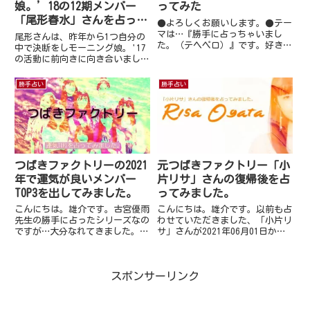
娘。’18の12期メンバー
ってみた
「尾形春水」さんを占って
●よろしくお願いします。●テー
みた
マは…『勝手に占っちゃいまし
尾形さんは、昨年から1つ自分の
た。（テヘペロ）』です。好きな
中で決断をしモーニング娘。'17
ふうに自由に書いて良いと言われ
の活動に前向きに向き合いまし
ましたので、連載するにあたりま
た。自分の立ち位置について考え
して、私勝手に占っちゃいまし
ることが多かったようですが、消
勝手占い
勝手占い
た。(*^^*)●今回は2019年の
化しつつあります。しかし、同期
Juice=Juiceを占っ...
や後輩に対して若干嫉妬心を出し
てしまうことがあり「なんで、
あ...
つばきファクトリーの2021
元つばきファクトリー「小
年で運気が良いメンバー
片リサ」さんの復帰後を占
TOP3を出してみました。
ってみました。
こんにちは。雄介です。古宮優雨
こんにちは。雄介です。以前も占
先生の勝手に占ったシリーズなの
わせていただきました、「小片リ
ですが…大分なれてきました。今
サ」さんが2021年06月01日から
回は、「モーニング娘。’21」
芸能活動を再開することが発表さ
「アンジュルム」に続き
れました。それに伴いまして以前
「Juice=Juice」と同様に激動の
占わせていただきましたお礼とこ
スポンサーリンク
予感（？）なユニット。「つばき
れからの活動の繁栄を祈りまし
ファクトリーの2021年で運...
て…改めて活動再開後の「小...