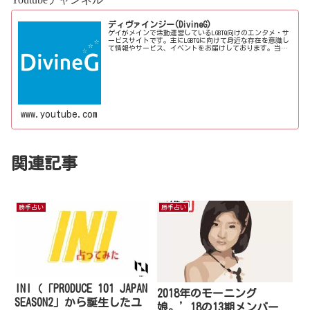
ディヴァインジー(DivineG)
ゲイがメインで活動運営しているLGBTQ向けのエンタメ・サ
ービスサイトです。主にLGBTQに向けて身近な存在を意識し
て情報やサービス、イベントをお届けしております。当事
者コラムも公開♪ゲイ向けイベントの企画、LGBTQ当事者コ
ラム寄稿など募...
www.youtube.com
関連記事
勝手占い
勝手占い
INI（「PRODUCE 101 JAPAN
2018年のモーニング
SEASON2」から誕生したユ
娘。’18の13期メンバー