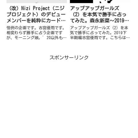
（改）Nizi Project（ニジ
アップアップガールズ
プロジェクト）のデビュー
（2）を本気で勝手に占っ
メンバーを純粋にカードか
てみた。森永新菜～2019下
らを占ってみました。
半期編～
恒例の企画です。古宮優雨です。
アップアップガールズ（2）を本
相変わらず勝手に占う企画です
気で勝手に占ってみた。2019下
が、モーニング娘。’20以外も
半期編古宮優雨です。こちらは私
占いたく寄稿させていただきまし
の要望でコンテンツ化させて頂き
た。今回は「Nizi Project（ニ
ました！！その名も「アップアッ
ジプロジェクト）のデビューメン
プガールズ（2）を本気で勝手に
スポンサーリンク
バー」を占ってみました。Nizi
占ってみた。2019下半期編」
Project（ニ...
2019年8月13日リリース...