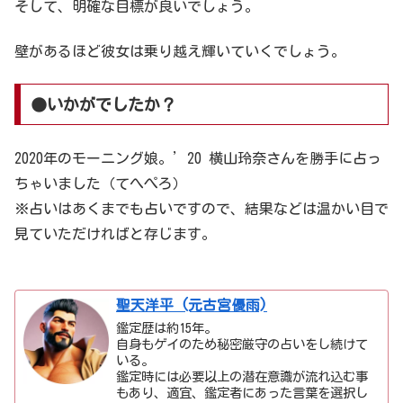
そして、明確な目標が良いでしょう。
壁があるほど彼女は乗り越え輝いていくでしょう。
●いかがでしたか？
2020年のモーニング娘。’20 横山玲奈さんを勝手に占っ
ちゃいました（てへぺろ）
※占いはあくまでも占いですので、結果などは温かい目で
見ていただければと存じます。
聖天洋平 (元古宮優雨)
鑑定歴は約15年。
自身もゲイのため秘密厳守の占いをし続けて
いる。
鑑定時には必要以上の潜在意識が流れ込む事
もあり、適宜、鑑定者にあった言葉を選択し