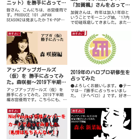
ニット）を勝手に占ってみ
「加賀楓」さんを占ってみ
ました。
皆さん、こんにちは、古宮優雨で
た
加賀さんは、昨年は加入1年目と
す。PRODUCE 101 JAPAN
いうことでモーニング娘。'17内
SEASON2は見ましたか？K-POPや
で切磋琢磨してきました。また、
NiziUが好きなら古宮先生もでし
加入後すぐに後輩（森戸さんなの
ょ？と連絡を頂きメンバー予想の
で微妙な後輩ですが…）が入って
勝手占い
勝手占い
占いは今回避けて結成後の運勢的
くるなど加賀さんの想像を越えて
なものを占ってみることにしまし
しまう事が多く2017年は起こっ
た。I...
た事でしょう。この心境の整...
アップアップガールズ
2019年のハロプロ研修生を
（仮）を 勝手に占ってみ
占ってみた
た。森咲樹～2019下半期編
●よろしくお願いします。●テー
～
アップアップガールズ（仮）を
マは…『勝手に占っちゃいまし
勝手に占ってみた。2019下半期
た。（テヘペロ）』です。好きな
編古宮優雨です。こちらにも、専
ふうに自由に書いて良いと言われ
用の勝手に占ってみたコンテンツ
ましたので、連載するにあたりま
がほしいと要望を受け…久しぶり
して、私勝手に占っちゃいまし
勝手占い
勝手占い
にハロープロジェクト以外のアイ
た。(*^^*)●今回は2019年のハ
ドルを占ってみました。アップア
ロプロ研修生を占ってみまし...
ップガールズ（仮）さんを占
っ...