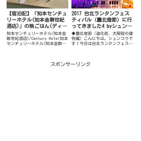
【宿泊記】「知本センチュ
2017 台北ランタンフェス
リーホテル(知本金聯世紀
ティバル（臺北燈節）に行
酒店)」の晩ごはん(ディナ
ってきました4 byシュンコ
ー)＆朝食(モーニング)
ウ
知本センチュリーホテル(知本金
◆臺北燈節（迪化街、大稲程の建
聯世紀酒店)/Century Hotel知本
物編）こんにちは。シュンコウで
センチュリーホテル(知本金聯世
す！今日は台北ランタンフェステ
紀酒店)Century HotelNo. 30
ィバルに行ってきましたのでその
號, Longquan Rd, Beinan
レポートをさせて頂きます写真も
Township, Taitung Coun...
多く長くなりますので、何回にわ
スポンサーリンク
けてお伝えします！台北ランタン
フェスティバルの開催期間は元
宵...