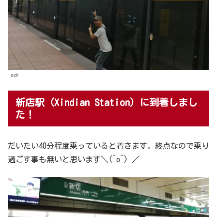
sdr
新店駅（Xindian Station）に到着しまし
た！
だいたい40分程度乗っていると着きます。終点なので乗り
過ごす事も無いと思います＼(^o^) ／