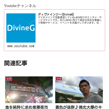
Youtubeチャンネル
ディヴァインジー(DivineG)
ゲイがメインで活動運営しているLGBTQ向けのエンタメ・サ
ービスサイトです。主にLGBTQに向けて身近な存在を意識し
て情報やサービス、イベントをお届けしております。当事
者コラムも公開♪ゲイ向けイベントの企画、LGBTQ当事者コ
ラム寄稿など募...
www.youtube.com
関連記事
台湾
台湾
食を純粋に求め樂華夜市
景色が抜群♪佛光大學のキ