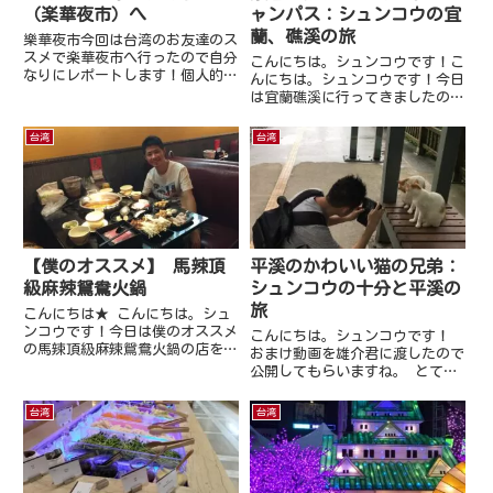
（楽華夜市）へ
ャンパス：シュンコウの宜
蘭、礁溪の旅
樂華夜市今回は台湾のお友達のス
スメで楽華夜市へ行ったので自分
こんにちは。シュンコウです！こ
なりにレポートします！個人的に
んにちは。シュンコウです！今日
は好きな雰囲気の夜市でした。↓
は宜蘭礁溪に行ってきましたので
地図はここらへん入り口発見！人
そのレポートをさせて頂きます！
がたくさんいますね！見えてきま
台北から礁溪へ行くには、台北駅
台湾
台湾
した地図がある！地図があります
の北側にある台北バスターミナル
よアクセスなど書いてあります
（台北轉運站）から葛瑪蘭客運と
ね...
いう会社の高速バスに乗るのが
オ...
【僕のオススメ】 馬辣頂
平溪のかわいい猫の兄弟：
級麻辣鴛鴦火鍋
シュンコウの十分と平溪の
旅
こんにちは★ こんにちは。シュ
ンコウです！今日は僕のオススメ
こんにちは。シュンコウです！
の馬辣頂級麻辣鴛鴦火鍋の店を紹
おまけ動画を雄介君に渡したので
介します！ 馬辣頂級麻辣鴛鴦火
公開してもらいますね。 とても
鍋 アクセス 住所： 台北市 大
かわいい猫の兄弟です。 癒され
同區 南京西路 No. 22號 営業
ますねｗまた、他の動画もアップ
台湾
台湾
時間：平日：11:30～16:00 545
しますね
元、16...